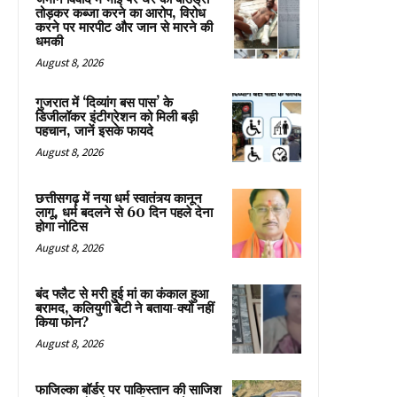
तोड़कर कब्जा करने का आरोप, विरोध
करने पर मारपीट और जान से मारने की
धमकी
August 8, 2026
गुजरात में ‘दिव्यांग बस पास’ के
डिजीलॉकर इंटीग्रेशन को मिली बड़ी
पहचान, जानें इसके फायदे
August 8, 2026
छत्तीसगढ़ में नया धर्म स्वातंत्र्य कानून
लागू, धर्म बदलने से 60 दिन पहले देना
होगा नोटिस
August 8, 2026
बंद फ्लैट से मरी हुई मां का कंकाल हुआ
बरामद, कलियुगी बेटी ने बताया-क्यों नहीं
किया फोन?
August 8, 2026
फाजिल्का बॉर्डर पर पाकिस्तान की साजिश