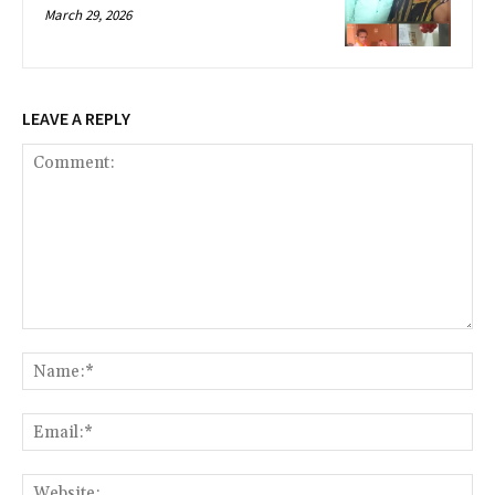
March 29, 2026
LEAVE A REPLY
Comment:
Na
Ema
Web