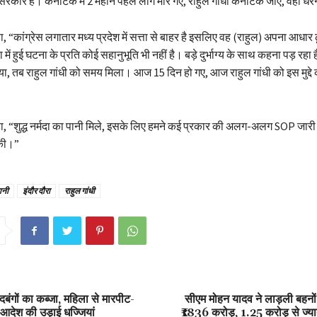
कारे हैं। कर्नाटक में 2 महीने पहले लोग मारे गए, राहुल गांधी कर्नाटक जाएं, वहां धरन
 “कांग्रेस लगातार मध्य प्रदेश में सत्ता से बाहर है इसलिए वह (राहुल) अपना आधार ढू
ें हुई घटना के प्रति कोई सहानुभूति भी नहीं है। बड़े दुर्भाग्य के साथ कहना पड़ रहा
या, तब राहुल गांधी को समय मिला। आज 15 दिन हो गए, आज राहुल गांधी को इस मुद्दे
ा, “शुद्ध नर्मदा का पानी मिले, इसके लिए हमने कई प्रकार की अलग-अलग SOP जारी
 की।”
ानी
इंदौर दौरा
राहुल गांधी
बंगों का कब्जा, महिला से मारपीट-
सीएम मोहन यादव ने लाड़ली बहनों के
े आदेश की उड़ाई धज्जियां
₹1836 करोड़, 1.25 करोड़ से ज्य