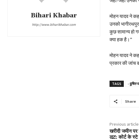
जहां-जहां उनकी सर
Bihari Khabar
मोहन यादव ने कहा,
उनको भागीरथपुरा म
http://www.biharikhabar.com
कुछ सामान्य हो ग
क्या हक है।”
मोहन यादव ने कह
प्रकार की जांच
TAGS
- दूषित प
Share
Previous article
खरीदी जमीन पर द
लूट; कोर्ट के स्ट