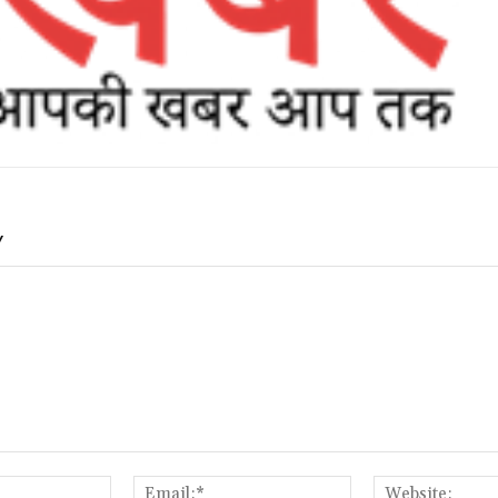
Y
Name:*
Email:*