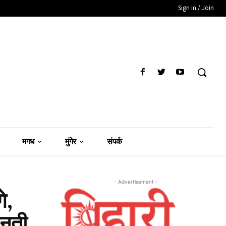
Sign in / Join
मगध
मुंगेर
संपर्क
- Advertisement -
े,
ानती