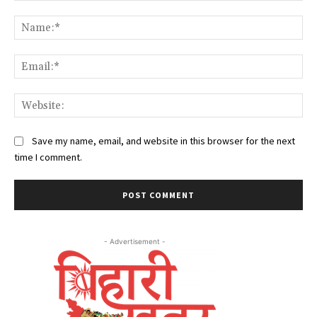
Comment:
Na
Ema
Web
Save my name, email, and website in this browser for the next
time I comment.
- Advertisement -