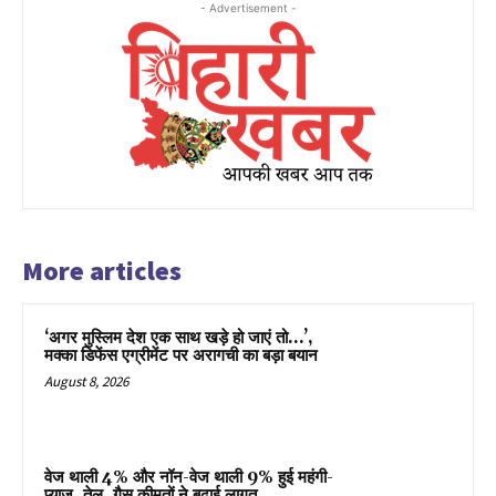
- Advertisement -
More articles
‘अगर मुस्लिम देश एक साथ खड़े हो जाएं तो…’,
मक्का डिफेंस एग्रीमेंट पर अरागची का बड़ा बयान
August 8, 2026
वेज थाली 4% और नॉन-वेज थाली 9% हुई महंगी-
प्याज, तेल, गैस कीमतों ने बढ़ाई लागत