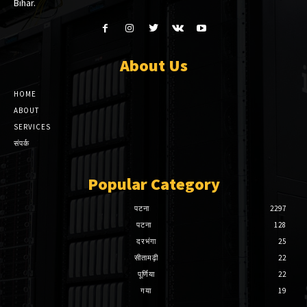
Bihar.
About Us
HOME
ABOUT
SERVICES
संपर्क
Popular Category
पटना
2297
पटना
128
दरभंगा
25
सीतामढ़ी
22
पूर्णिया
22
गया
19