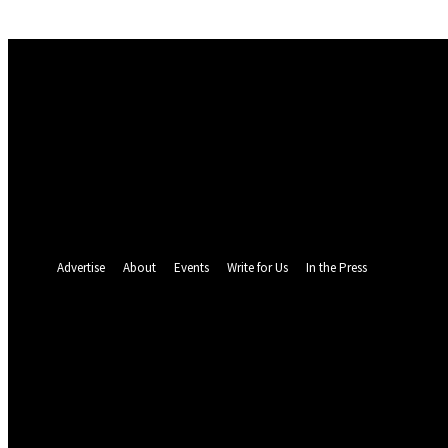
Sign in
Welcome! Log into your account
your username
your password
Forgot your password? Get help
Password recovery
Recover your password
your email
A password will be e-mailed to you.
Advertise
About
Events
Write for Us
In the Press
18.4
C
Munich