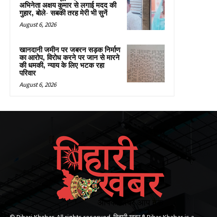
अभिनेता अक्षय कुमार से लगाई मदद की
गुहार, बोले- सबकी तरह मेरी भी सुनें
August 6, 2026
खानदानी जमीन पर जबरन सड़क निर्माण
का आरोप, विरोध करने पर जान से मारने
की धमकी, न्याय के लिए भटक रहा
परिवार
August 6, 2026
© Bihari Khabar. All rights reserved. बिहारी खबर ®​ Bihar Khabar is a