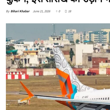
By
Bihari Khabar
June 21, 2026
0
18