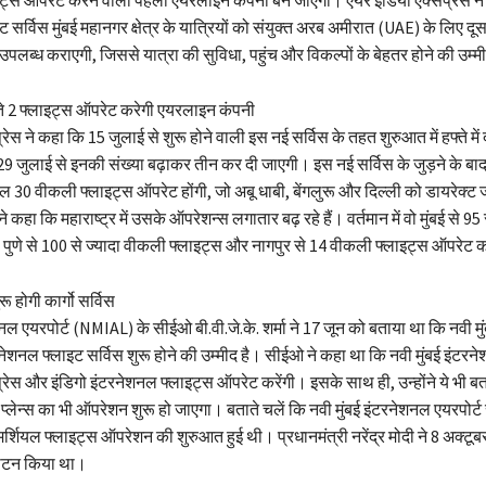
ट्स ऑपरेट करने वाली पहली एयरलाइन कंपनी बन जाएगी। एयर इंडिया एक्सप्रेस ने 
 सर्विस मुंबई महानगर क्षेत्र के यात्रियों को संयुक्त अरब अमीरात (UAE) के लिए दू
उपलब्ध कराएगी, जिससे यात्रा की सुविधा, पहुंच और विकल्पों के बेहतर होने की उम्म
्ते 2 फ्लाइट्स ऑपरेट करेगी एयरलाइन कंपनी
रेस ने कहा कि 15 जुलाई से शुरू होने वाली इस नई सर्विस के तहत शुरुआत में हफ्ते में
9 जुलाई से इनकी संख्या बढ़ाकर तीन कर दी जाएगी। इस नई सर्विस के जुड़ने के बाद 
ल 30 वीकली फ्लाइट्स ऑपरेट होंगी, जो अबू धाबी, बेंगलुरू और दिल्ली को डायरेक्ट ज
कहा कि महाराष्ट्र में उसके ऑपरेशन्स लगातार बढ़ रहे हैं। वर्तमान में वो मुंबई से 95 
 पुणे से 100 से ज्यादा वीकली फ्लाइट्स और नागपुर से 14 वीकली फ्लाइट्स ऑपरेट क
ू होगी कार्गो सर्विस
शनल एयरपोर्ट (NMIAL) के सीईओ बी.वी.जे.के. शर्मा ने 17 जून को बताया था कि नवी मुं
नेशनल फ्लाइट सर्विस शुरू होने की उम्मीद है। सीईओ ने कहा था कि नवी मुंबई इंटरने
्रेस और इंडिगो इंटरनेशनल फ्लाइट्स ऑपरेट करेंगी। इसके साथ ही, उन्होंने ये भी ब
गो प्लेन्स का भी ऑपरेशन शुरू हो जाएगा। बताते चलें कि नवी मुंबई इंटरनेशनल एयरपोर्
्शियल फ्लाइट्स ऑपरेशन की शुरुआत हुई थी। प्रधानमंत्री नरेंद्र मोदी ने 8 अक्टू
घाटन किया था।