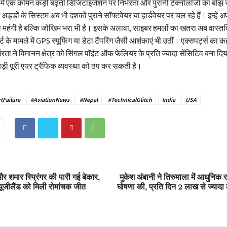
 में एक कॉमन कड़ी बढ़ती डिजिटाइजेशन पर निर्भरता और पुरानी टेक्नोलॉजी का बो
अड्डों के सिस्टम अब भी दशकों पुराने सॉफ्टवेयर या हार्डवेयर पर चल रहे हैं। इन्हें 
ल महंगी है बल्कि जोखिम भरा भी है। इसके अलावा, साइबर हमलों का खतरा अब वास्त
्ट के मामले में GPS स्पूफिंग या डेटा टैंपरिंग जैसी आशंकाएं भी उठीं। एक्सपर्ट्स का क
रता ने विमानन क्षेत्र को सिंगल पॉइंट ऑफ फेलियर के प्रति ज्यादा सेंसिटिव बना दि
़ी पूरी एयर ट्रैफिक व्यवस्था को ठप कर सकती है।
tFailure
#AviationNews
#Nepal
#TechnicalGlitch
India
USA
और शमार स्प्रिंगर की पारी गई बेकार,
मुकेश अंबानी ने तिरुमाला में आधुनिक
्यूजीलैंड को मिली रोमांचक जीत
घोषणा की, प्रति दिन 2 लाख से ज्यादा 