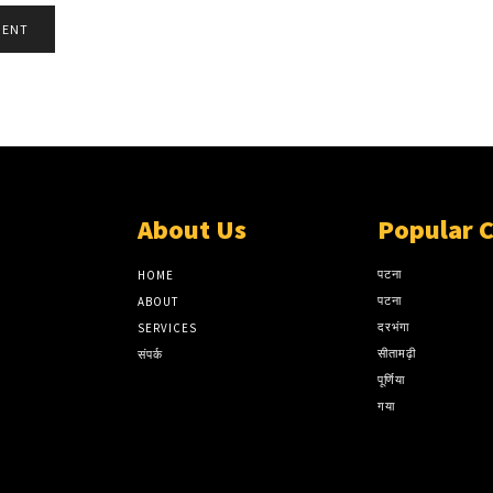
About Us
Popular 
पटना
HOME
पटना
ABOUT
दरभंगा
SERVICES
सीतामढ़ी
संपर्क
पूर्णिया
गया