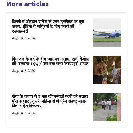
More articles
दिल्ली में जोरदार बारिश से एयर ट्रैफिक पर बुरा
असर, इंडिगो ने यात्रियों के लिए जारी की
एडवाइजरी
August 7, 2026
विभाजन के दर्द के बीच प्यार का मरहम, सनी देओल
की ‘बटवारा 1947’ का नया गाना ‘तबस्सुम’ आउट
August 7, 2026
सेना के जवान ने 7 माह की गर्भवती पत्नी को उतारा
मौत के घाट, दूसरी महिला से थे प्रेम संबंध; माता-
पिता सहित गिरफ्तार
August 7, 2026