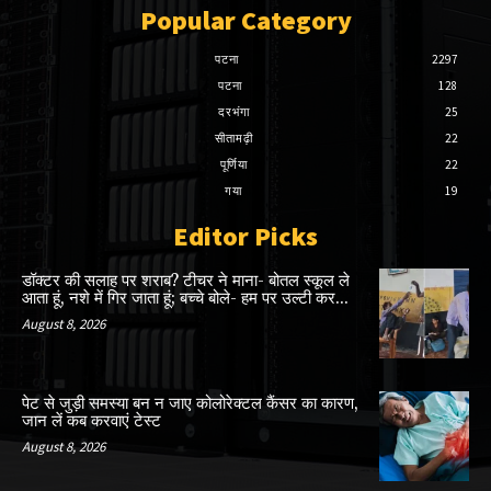
Popular Category
पटना
2297
पटना
128
दरभंगा
25
सीतामढ़ी
22
पूर्णिया
22
गया
19
Editor Picks
डॉक्टर की सलाह पर शराब? टीचर ने माना- बोतल स्कूल ले
आता हूं, नशे में गिर जाता हूं; बच्चे बोले- हम पर उल्टी कर...
August 8, 2026
पेट से जुड़ी समस्या बन न जाए कोलोरेक्टल कैंसर का कारण,
जान लें कब करवाएं टेस्ट
August 8, 2026