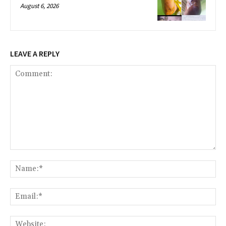
August 6, 2026
LEAVE A REPLY
Comment:
Na
Ema
Web