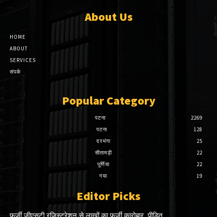
About Us
HOME
ABOUT
SERVICES
संपर्क
Popular Category
पटना
2269
पटना
128
दरभंगा
25
सीतामढ़ी
22
पूर्णिया
22
गया
19
Editor Picks
फर्जी जीएसटी रजिस्ट्रेशन से लाखों का फर्जी कारोबार, पीड़ित