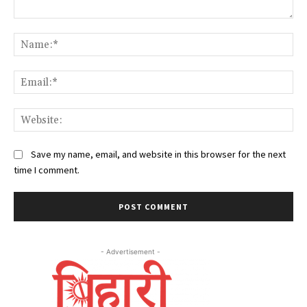
Comment:
Na
Ema
Web
Save my name, email, and website in this browser for the next
time I comment.
- Advertisement -