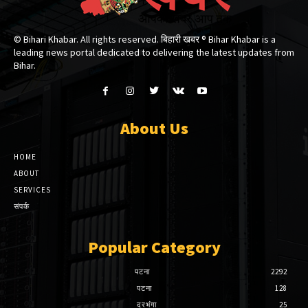
© Bihari Khabar. All rights reserved. बिहारी खबर ®​ Bihar Khabar is a
leading news portal dedicated to delivering the latest updates from
Bihar.
About Us
HOME
ABOUT
SERVICES
संपर्क
Popular Category
पटना
2292
पटना
128
दरभंगा
25