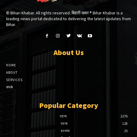
© Bihari Khabar. All rights reserved. बिहारी खबर ®​ Bihar Khabar is a
leading news portal dedicated to delivering the latest updates from
Bihar.
About Us
HOME
ABOUT
SERVICES
संपर्क
Popular Category
पटना
2276
पटना
128
दरभंगा
25