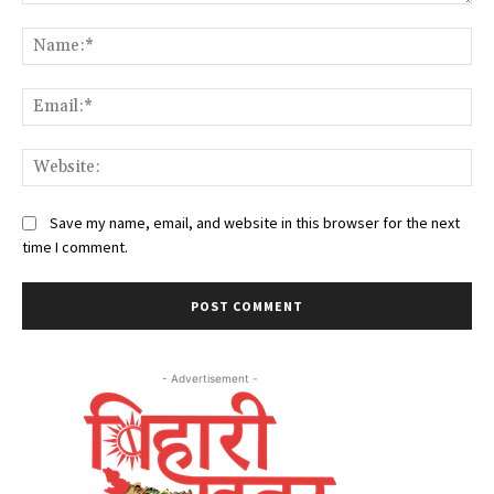
Comment:
Na
Ema
Web
Save my name, email, and website in this browser for the next
time I comment.
- Advertisement -