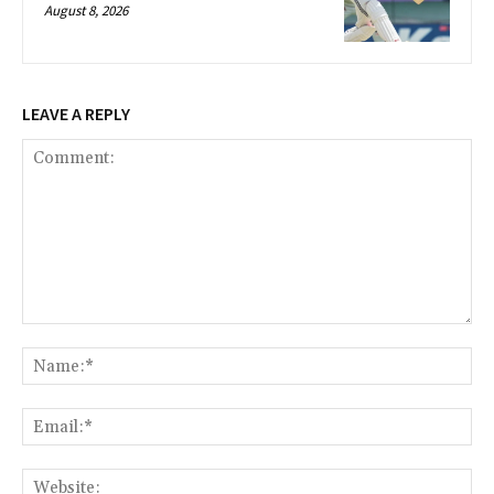
August 8, 2026
LEAVE A REPLY
Comment:
Na
Ema
Web