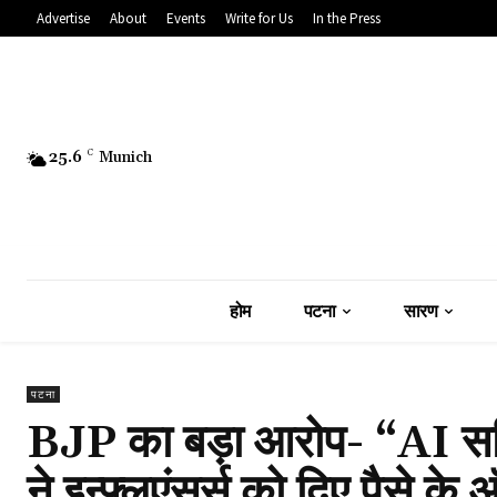
Advertise
About
Events
Write for Us
In the Press
25.6
C
Munich
होम
पटना
सारण
पटना
BJP का बड़ा आरोप- “AI समि
ने इन्फ्लुएंसर्स को दिए पै