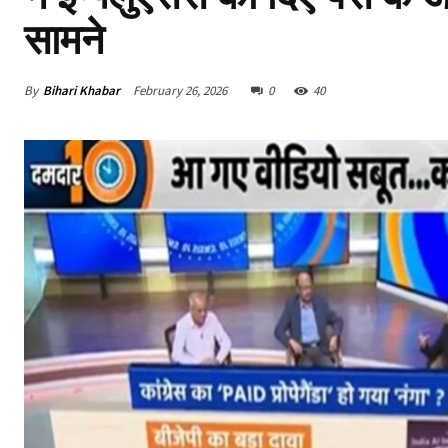
सामने
By
Bihari Khabar
February 26, 2026
0
40