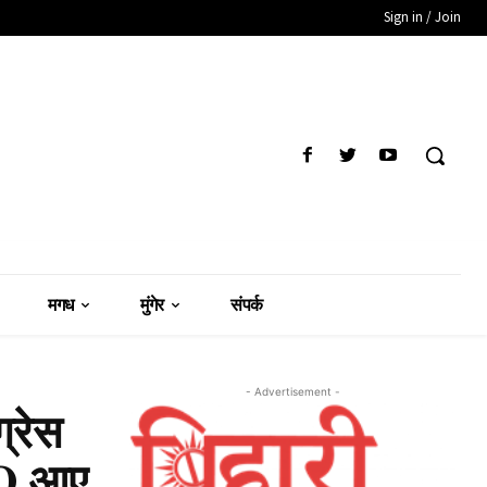
Sign in / Join
मगध
मुंगेर
संपर्क
- Advertisement -
्रेस
DEO आए