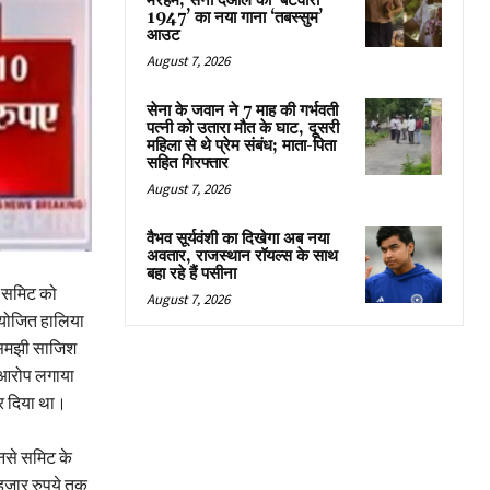
मरहम, सनी देओल की ‘बटवारा
1947’ का नया गाना ‘तबस्सुम’
आउट
August 7, 2026
सेना के जवान ने 7 माह की गर्भवती
पत्नी को उतारा मौत के घाट, दूसरी
महिला से थे प्रेम संबंध; माता-पिता
सहित गिरफ्तार
August 7, 2026
वैभव सूर्यवंशी का दिखेगा अब नया
अवतार, राजस्थान रॉयल्स के साथ
बहा रहे हैं पसीना
I समिट को
August 7, 2026
आयोजित हालिया
ी-समझी साजिश
े आरोप लगाया
फर दिया था।
उनसे समिट के
हजार रुपये तक