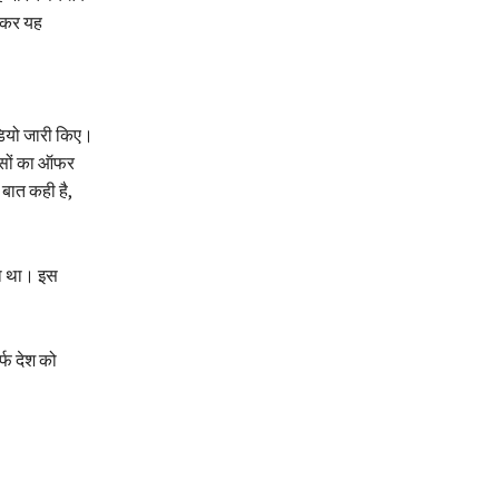
देकर यह
डियो जारी किए।
 पैसों का ऑफर
ी बात कही है,
िया था। इस
र्फ देश को