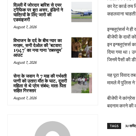
दिल्ली में जोरदार बारिश से एयर
का रेट कार्ड तय क
ट्रैफिक पर बुरा असर, इंडिगो ने
कहलवाना चाहती 
यात्रियों के लिए जारी की
एडवाइजरी
August 7, 2026
इन्फ्लुएंसर्स ने ह
बीजेपी के दावों
विभाजन के दर्द के बीच प्यार का
इन इन्फ्लुएंसर्स 
मरहम, सनी देओल की ‘बटवारा
1947’ का नया गाना ‘तबस्सुम’
दिया गया था। उन्ह
आउट
जिनमें पैसों की 
August 7, 2026
यह पूरा विवाद तब
सेना के जवान ने 7 माह की गर्भवती
पत्नी को उतारा मौत के घाट, दूसरी
मामले में पुलिस न
महिला से थे प्रेम संबंध; माता-पिता
सहित गिरफ्तार
बीजेपी ने कांग्रे
August 7, 2026
बदनाम करने की 
TAGS
'AI समि