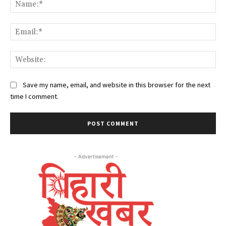
Na
Ema
Web
Save my name, email, and website in this browser for the next
time I comment.
- Advertisement -