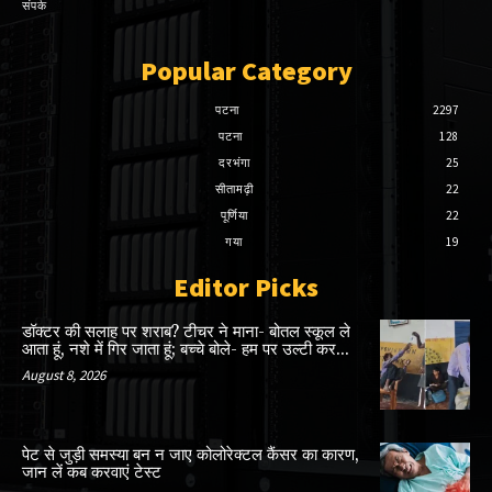
संपर्क
Popular Category
पटना
2297
पटना
128
दरभंगा
25
सीतामढ़ी
22
पूर्णिया
22
गया
19
Editor Picks
डॉक्टर की सलाह पर शराब? टीचर ने माना- बोतल स्कूल ले
आता हूं, नशे में गिर जाता हूं; बच्चे बोले- हम पर उल्टी कर...
August 8, 2026
पेट से जुड़ी समस्या बन न जाए कोलोरेक्टल कैंसर का कारण,
जान लें कब करवाएं टेस्ट