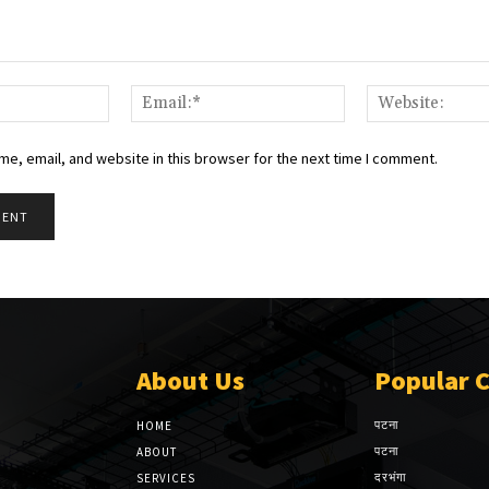
Name:*
Email:*
e, email, and website in this browser for the next time I comment.
About Us
Popular 
पटना
HOME
पटना
ABOUT
दरभंगा
SERVICES