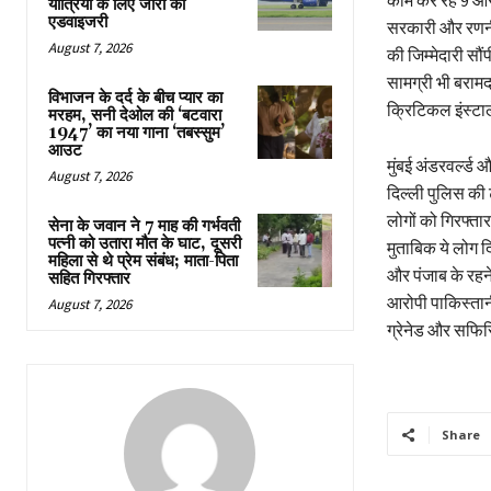
काम कर रहे 9 आरो
यात्रियों के लिए जारी की
एडवाइजरी
सरकारी और रणनीत
August 7, 2026
की जिम्मेदारी सौ
सामग्री भी बरामद
विभाजन के दर्द के बीच प्यार का
क्रिटिकल इंस्टाल
मरहम, सनी देओल की ‘बटवारा
1947’ का नया गाना ‘तबस्सुम’
आउट
मुंबई अंडरवर्ल्ड 
August 7, 2026
दिल्ली पुलिस की 
लोगों को गिरफ्ता
सेना के जवान ने 7 माह की गर्भवती
पत्नी को उतारा मौत के घाट, दूसरी
मुताबिक ये लोग दि
महिला से थे प्रेम संबंध; माता-पिता
और पंजाब के रहने
सहित गिरफ्तार
आरोपी पाकिस्तान
August 7, 2026
ग्रेनेड और सफिस
Share