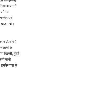
में महत्वपूर्ण
निशाना बनाने
िस्फोटक
टारगेट पर
वर हाउस थे।
पेशल सेल ने 9
जानकारी के
ग दिल्ली, मुंबई
क ये सभी
 इनके पास से