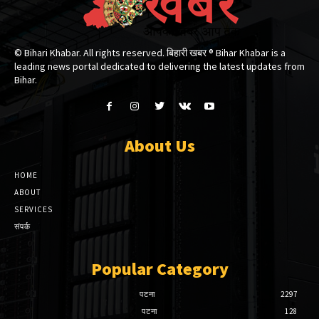
© Bihari Khabar. All rights reserved. बिहारी खबर ®​ Bihar Khabar is a
leading news portal dedicated to delivering the latest updates from
Bihar.
About Us
HOME
ABOUT
SERVICES
संपर्क
Popular Category
पटना
2297
पटना
128