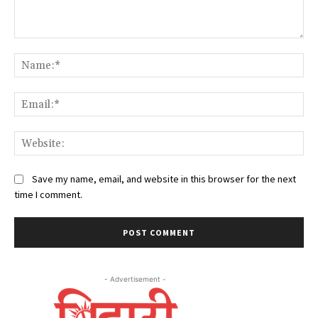
Comment:
Na
Ema
Web
Save my name, email, and website in this browser for the next
time I comment.
- Advertisement -