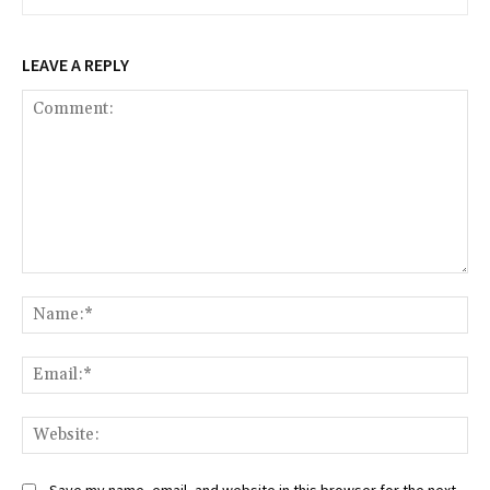
LEAVE A REPLY
Comment:
Na
Ema
Web
Save my name, email, and website in this browser for the next