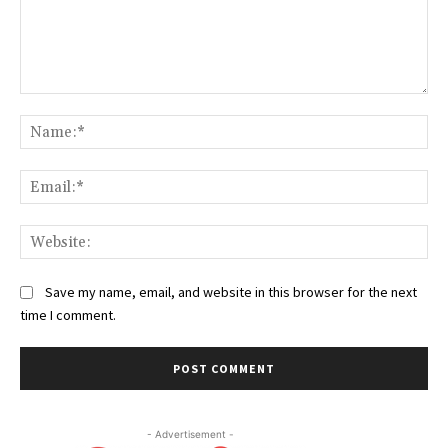
Comment:
Na
Ema
Web
Save my name, email, and website in this browser for the next
time I comment.
- Advertisement -