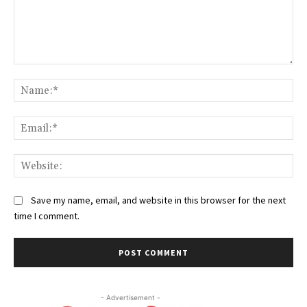
Comment:
Na
Ema
Web
Save my name, email, and website in this browser for the next
time I comment.
- Advertisement -