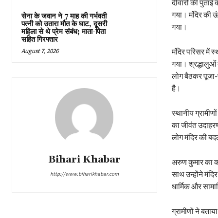
दीवारों की पुताई
गया। मंदिर की ऊ
सेना के जवान ने 7 माह की गर्भवती
पत्नी को उतारा मौत के घाट, दूसरी
गया।
महिला से थे प्रेम संबंध; माता-पिता
सहित गिरफ्तार
August 7, 2026
मंदिर परिसर में 
गया। श्रद्धालुओं 
लोग बैठकर पूजा-प
है।
स्थानीय ग्रामीणो
का जीवंत उदाहरण 
लोग मंदिर की बदल
Bihari Khabar
अरुण कुमार का क
साथ उन्होंने मंद
http://www.biharikhabar.com
धार्मिक और सामाज
ग्रामीणों ने बता