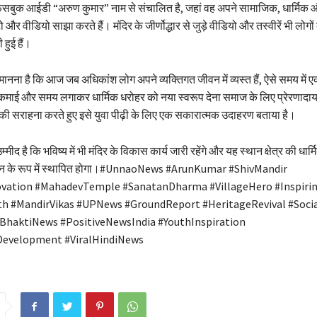
फेसबुक आईडी “अरुण कुमार” नाम से संचालित है, जहां वह अपने सामाजिक, धार्मिक
ोटो और वीडियो साझा करते हैं। मंदिर के जीर्णोद्धार से जुड़े वीडियो और तस्वीरें भी लोगों
 हुई हैं।
का मानना है कि आज जब अधिकांश लोग अपने व्यक्तिगत जीवन में व्यस्त हैं, ऐसे समय में एक
माई और समय लगाकर धार्मिक धरोहर को नया स्वरूप देना समाज के लिए प्रेरणादाय
 की सराहना करते हुए इसे युवा पीढ़ी के लिए एक सकारात्मक उदाहरण बताया है।
्मीद है कि भविष्य में भी मंदिर के विकास कार्य जारी रहेंगे और यह स्थान क्षेत्र की धार्म
ान के रूप में स्थापित होगा।#UnnaoNews #ArunKumar #ShivMandir
ation #MahadevTemple #SanatanDharma #VillageHero #Inspiri
ith #MandirVikas #UPNews #GroundReport #HeritageRevival #Soci
BhaktiNews #PositiveNewsIndia #YouthInspiration
evelopment #ViralHindiNews