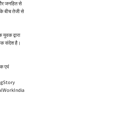
 और जनहित से
 के बीच तेजी से
 युवक द्वारा
क संदेश है।
िक एवं
ngStory
alWorkIndia