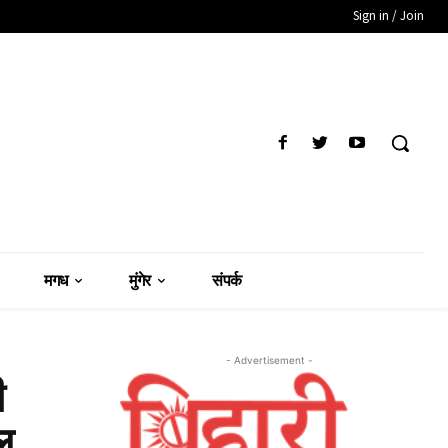
Sign in / Join
मगध
मुंगेर
संपर्क
- Advertisement -
ी
ल