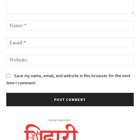
Comment:
Na
Ema
Web
Save my name, email, and website in this browser for the next
time I comment.
- Advertisement -