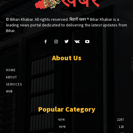
© Bihari Khabar. All rights reserved. बिहारी खबर ®​ Bihar Khabar is a
leading news portal dedicated to delivering the latest updates from
Bihar.
About Us
HOME
ABOUT
SERVICES
संपर्क
Popular Category
पटना
2297
पटना
128