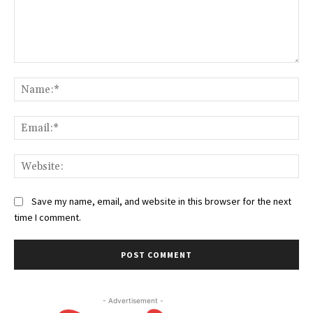
Comment:
Na
Ema
Web
Save my name, email, and website in this browser for the next
time I comment.
- Advertisement -