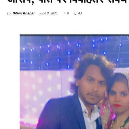
By
Bihari Khabar
June 8, 2026
0
43