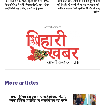
पहले अटेंप्ट में UPSC क्रैक कर बनी IPS,
तीन साल साथ रखने के बाद अब दूसरी शादी
फिर बॉलीवुड में मारी ग्लैमरस एंट्री, अब पर्दे पर
की तैयारी, दो बच्चों की मां दर-दर भटक रही;
छाएंगी लेडी सुपरकॉप, सामने आई झलक
पीड़िता बोली– “मेरे रहते किसी और से शादी
क्यों?”
- Advertisement -
More articles
‘अगर मुस्लिम देश एक साथ खड़े हो जाएं तो…’,
मक्का डिफेंस एग्रीमेंट पर अरागची का बड़ा बयान