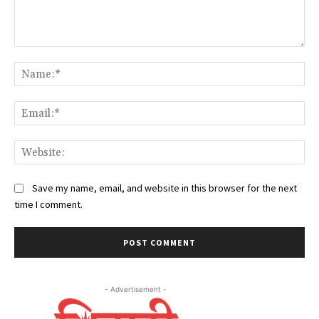
Comment:
Na
Ema
Web
Save my name, email, and website in this browser for the next
time I comment.
- Advertisement -