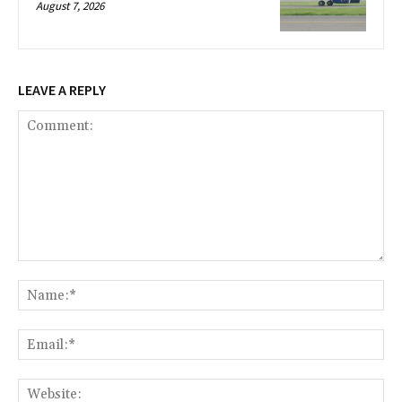
August 7, 2026
LEAVE A REPLY
Comment:
Na
Ema
Web