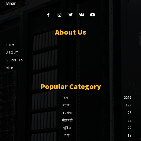
Bihar.
About Us
HOME
ABOUT
SERVICES
संपर्क
Popular Category
पटना
2297
पटना
128
दरभंगा
25
सीतामढ़ी
22
पूर्णिया
22
गया
19