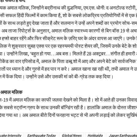
 अमाल मलिक, जिन्होंने बद्रीनाथ की दुल्हनिया, एम.एस. धोनी: द अनटोल्ड स्टोरी,
 सफल हिंदी फिल्मों में काम किया है, शो के सबसे लोकप्रिय प्रतियोगियों में से एक है
ों के साथ लड़ते हुए देखा जाता है और सलमान ने उन्हें अपने शब्दों का प्रयोग सोच
। अब ताजा रिपोर्ट्स के अनुसार, अमाल मलिक स्वास्थ्य कारणों से बिग बॉस 19 से अ
 हफ्ते बाहर रहेंगे और फिर सीक्रेट रूम के ज़रिए घर के अंदर वापस आ जाएंगे। उनके
लिक ने शुक्रवार सुबह एक्स पर एक रहस्यमयी पोस्ट शेयर की, जिसमें उनके बेटे के शो 
या। उन्होंने लिखा, ‘बहुत हो गया…अब बस। मिलते हैं 28 अक्टूबर…संगीत ही हमार
 वीकेंड का वार एपिसोड में, अमाल के पिता डब्बू शो में आए और अपने बेटे को सार्वजनिक
तों पर ध्यान दे और गुस्से में हद पार न करे। अमाल खाना खा रही थी, तभी अमाल ने 
में फेंक दिया। उन्होंने उसे और उसकी मां को बी-ग्रेड तक कह दिया।
रहे अमाल मलिक
ॉस-19 में अमाल मलिक का काफी जलवा देखने को मिला है। शो में आते ही उनका विवाद
 सबसे स्ट्रॉन्ग ग्रुप के साथ उनकी बॉन्डिंग रही है। हालांकि अमाल के दोस्त जीश
या गया था। अब अमाल बीते दिनों फरहाना भट्ट से भी अपनी लड़ाई को लेकर सुर्खियों 
ake Intensity
Earthquake Today
Global News
Hokkaido
Japan Earthquak