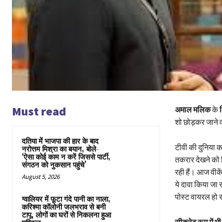
Must read
अमाल मलिक
के
ब
शो छोड़कर जाने व
दतिया में भाजपा की हार के बाद
टीवी की दुनिया क
नरोत्तम मिश्रा का बयान, बोले-
‘ऐसा कोई काम न करें जिससे पार्टी,
तकरार देखने को म
संगठन को नुकसान पहुंचे’
रही हैं। आज वीकें
August 5, 2026
ये दावा किया जा 
पोस्ट वायरल हो र
ग्वालियर में फूटा गंदे पानी का नाला,
करिश्मा कॉलोनी जलभराव से बनी
टापू, लोगों का घरों से निकलना हुआ
सीक्रेट रूम में भी