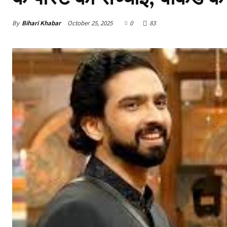
By
Bihari Khabar
October 25, 2025
0
83