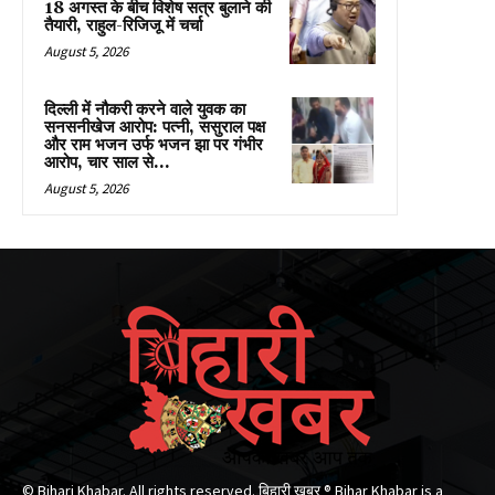
18 अगस्त के बीच विशेष सत्र बुलाने की
तैयारी, राहुल-रिजिजू में चर्चा
August 5, 2026
दिल्ली में नौकरी करने वाले युवक का
सनसनीखेज आरोप: पत्नी, ससुराल पक्ष
और राम भजन उर्फ भजन झा पर गंभीर
आरोप, चार साल से...
August 5, 2026
© Bihari Khabar. All rights reserved. बिहारी खबर ®​ Bihar Khabar is a