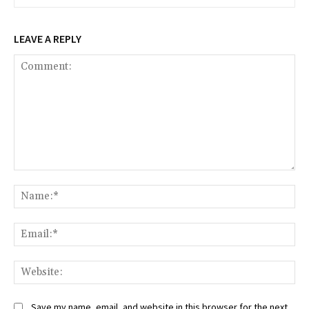
LEAVE A REPLY
Comment:
Na
Ema
Web
Save my name, email, and website in this browser for the next