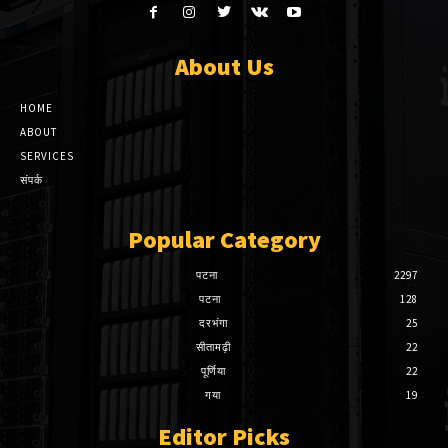
About Us
HOME
ABOUT
SERVICES
संपर्क
Popular Category
पटना
2297
पटना
128
दरभंगा
25
सीतामढ़ी
22
पूर्णिया
22
गया
19
Editor Picks