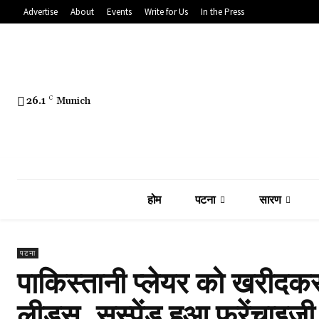
Advertise
About
Events
Write for Us
In the Press
26.1
C
Munich
होम
पटना
सारण
पटना
पाकिस्तानी प्लेयर को खरीदकर
लीड्स, सस्पेंड हुआ फ्रेंचाइ