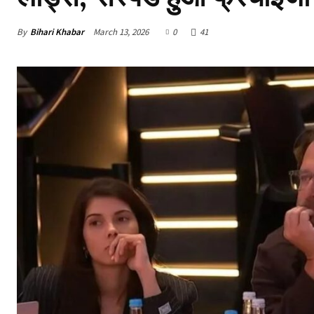
By
Bihari Khabar
March 13, 2026
0
41