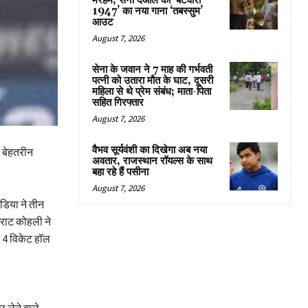
मरहम, सनी देओल की ‘बटवारा
1947’ का नया गाना ‘तबस्सुम’
आउट
August 7, 2026
सेना के जवान ने 7 माह की गर्भवती
पत्नी को उतारा मौत के घाट, दूसरी
महिला से थे प्रेम संबंध; माता-पिता
सहित गिरफ्तार
August 7, 2026
वैभव सूर्यवंशी का दिखेगा अब नया
े बेहतरीन
अवतार, राजस्थान रॉयल्स के साथ
बहा रहे हैं पसीना
August 7, 2026
ंडिया ने तीन
विराट कोहली ने
ं 4 विकेट हॉल
 लेने वाले