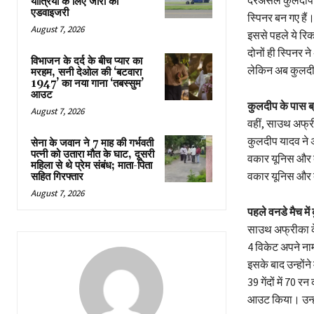
यात्रियों के लिए जारी की
एडवाइजरी
स्पिनर बन गए हैं
August 7, 2026
इससे पहले ये रिकॉ
दोनों ही स्पिनर 
विभाजन के दर्द के बीच प्यार का
लेकिन अब कुलदीप 
मरहम, सनी देओल की ‘बटवारा
1947’ का नया गाना ‘तबस्सुम’
आउट
कुलदीप के पास ब
August 7, 2026
वहीं, साउथ अफ्री
कुलदीप यादव ने अ
सेना के जवान ने 7 माह की गर्भवती
पत्नी को उतारा मौत के घाट, दूसरी
वकार यूनिस और ब्
महिला से थे प्रेम संबंध; माता-पिता
वकार यूनिस और ब्
सहित गिरफ्तार
August 7, 2026
पहले वनडे मैच में
साउथ अफ्रीका के 
4 विकेट अपने नाम
इसके बाद उन्होंने
39 गेंदों में 70 
आउट किया। उन्हो