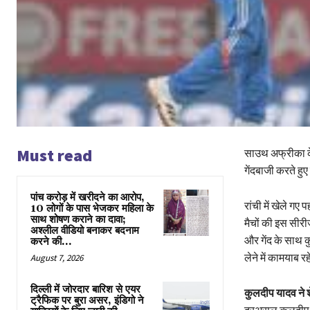
Must read
साउथ अफ्रीका के 
गेंदबाजी करते हु
पांच करोड़ में खरीदने का आरोप,
रांची में खेले ग
10 लोगों के पास भेजकर महिला के
साथ शोषण कराने का दावा;
मैचों की इस सीरी
अश्लील वीडियो बनाकर बदनाम
और गेंद के साथ 
करने की...
लेने में कामयाब र
August 7, 2026
दिल्ली में जोरदार बारिश से एयर
कुलदीप यादव ने श
ट्रैफिक पर बुरा असर, इंडिगो ने
दरअसल कुलदीप या