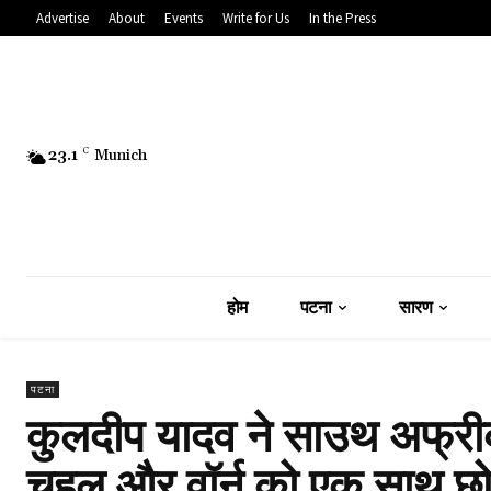
Advertise
About
Events
Write for Us
In the Press
23.1
C
Munich
होम
पटना
सारण
पटना
कुलदीप यादव ने साउथ अफ्री
चहल और वॉर्न को एक साथ छो