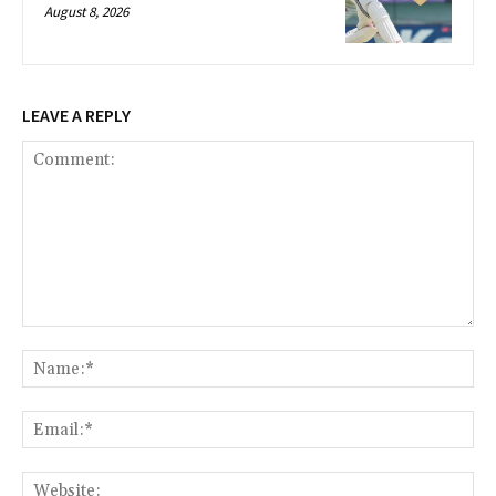
August 8, 2026
LEAVE A REPLY
Comment:
Na
Ema
Web