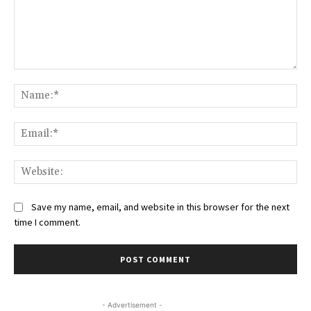
Comment:
Na
Ema
Web
Save my name, email, and website in this browser for the next
time I comment.
- Advertisement -