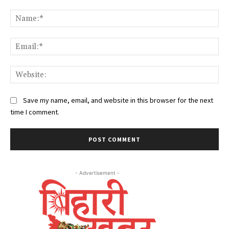
Comment:
Na
Ema
Web
Save my name, email, and website in this browser for the next
time I comment.
- Advertisement -