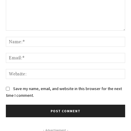
Comment:
Na
Ema
Web
Save my name, email, and website in this browser for the next
time I comment.
- Advertisement -