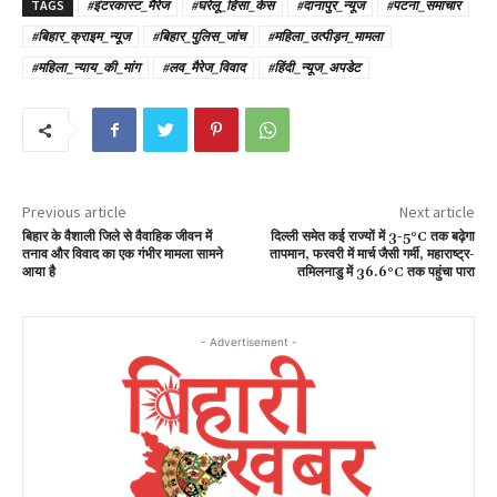
TAGS
#इंटरकास्ट_मैरेज
#घरेलू_हिंसा_केस
#दानापुर_न्यूज
#पटना_समाचार
#बिहार_क्राइम_न्यूज
#बिहार_पुलिस_जांच
#महिला_उत्पीड़न_मामला
#महिला_न्याय_की_मांग
#लव_मैरेज_विवाद
#हिंदी_न्यूज_अपडेट
Previous article
Next article
बिहार के वैशाली जिले से वैवाहिक जीवन में
दिल्ली समेत कई राज्यों में 3-5°C तक बढ़ेगा
तनाव और विवाद का एक गंभीर मामला सामने
तापमान, फरवरी में मार्च जैसी गर्मी, महाराष्ट्र-
आया है
तमिलनाडु में 36.6°C तक पहुंचा पारा
- Advertisement -