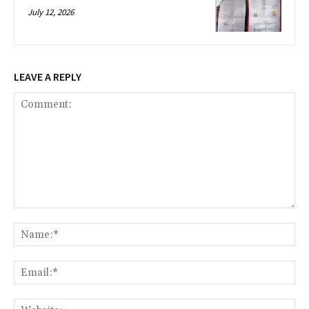
July 12, 2026
LEAVE A REPLY
Comment:
Na
Ema
Web