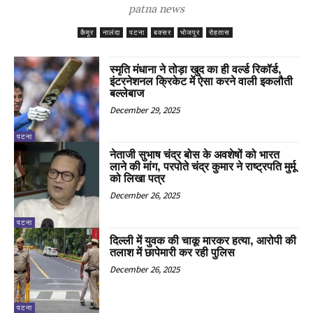
patna news
कैमूर
नालंदा
पटना
बक्सर
भोजपुर
रोहतास
स्मृति मंधाना ने तोड़ा खुद का ही वर्ल्ड रिकॉर्ड,
इंटरनेशनल क्रिकेट में ऐसा करने वाली इकलौती
बल्लेबाज
December 29, 2025
पटना
नेताजी सुभाष चंद्र बोस के अवशेषों को भारत
लाने की मांग, परपोते चंद्र कुमार ने राष्ट्रपति मुर्मू
को लिखा पत्र
December 26, 2025
पटना
दिल्ली में युवक की चाकू मारकर हत्या, आरोपी की
तलाश में छापेमारी कर रही पुलिस
December 26, 2025
पटना