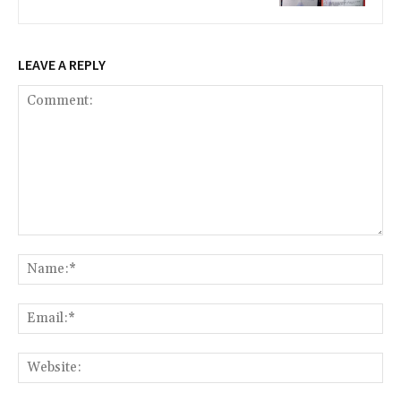
LEAVE A REPLY
Comment:
Na
Ema
Web