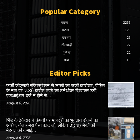
Popular Category
पटना
2269
पटना
128
दरभंगा
25
सीतामढ़ी
22
पूर्णिया
22
गया
19
Editor Picks
फर्जी जीएसटी रजिस्ट्रेशन से लाखों का फर्जी कारोबार, पीड़ित
के नाम पर 2.86 करोड़ रुपये का टर्नओवर दिखाकर ठगी,
एफआईआर दर्ज न होने से...
August 6, 2026
भिंड के ठेकेदार ने कंपनी पर मजदूरों का भुगतान रोकने का
आरोप, बोला- मेरा पैसा काट लो, लेकिन 23 श्रमिकों की
मेहनत की कमाई...
August 6, 2026