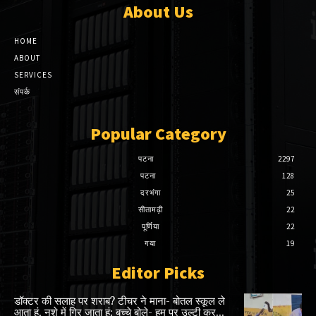
About Us
HOME
ABOUT
SERVICES
संपर्क
Popular Category
पटना
2297
पटना
128
दरभंगा
25
सीतामढ़ी
22
पूर्णिया
22
गया
19
Editor Picks
डॉक्टर की सलाह पर शराब? टीचर ने माना- बोतल स्कूल ले
आता हूं, नशे में गिर जाता हूं; बच्चे बोले- हम पर उल्टी कर...