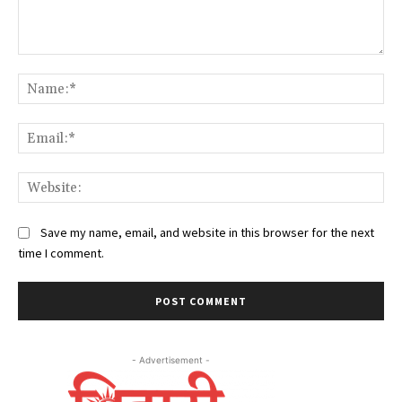
Comment:
Na
Ema
Web
Save my name, email, and website in this browser for the next
time I comment.
- Advertisement -