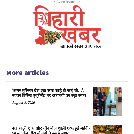
- Advertisement -
More articles
‘अगर मुस्लिम देश एक साथ खड़े हो जाएं तो…’,
मक्का डिफेंस एग्रीमेंट पर अरागची का बड़ा बयान
August 8, 2026
वेज थाली 4% और नॉन-वेज थाली 9% हुई महंगी-
प्याज, तेल, गैस कीमतों ने बढ़ाई लागत