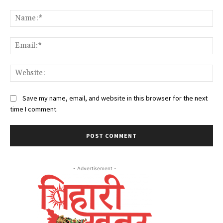
Comment:
Na
Ema
Web
Save my name, email, and website in this browser for the next
time I comment.
- Advertisement -