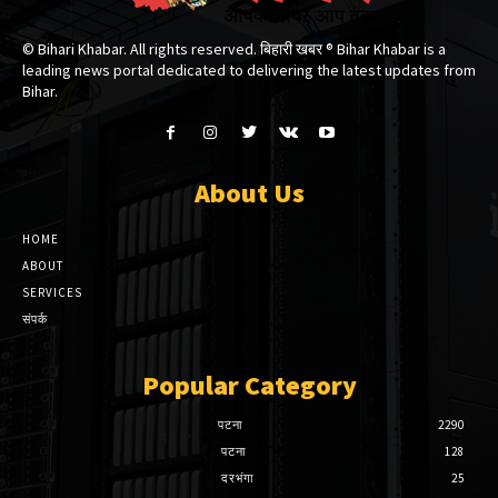
© Bihari Khabar. All rights reserved. बिहारी खबर ®​ Bihar Khabar is a
leading news portal dedicated to delivering the latest updates from
Bihar.
About Us
HOME
ABOUT
SERVICES
संपर्क
Popular Category
पटना
2290
पटना
128
दरभंगा
25