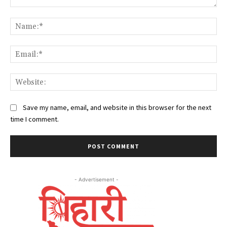
Comment:
Na
Ema
Web
Save my name, email, and website in this browser for the next
time I comment.
- Advertisement -