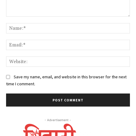
Comment:
Na
Ema
Web
Save my name, email, and website in this browser for the next
time I comment.
- Advertisement -