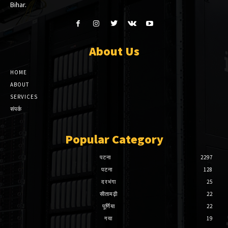
Bihar.
About Us
HOME
ABOUT
SERVICES
संपर्क
Popular Category
पटना
2297
पटना
128
दरभंगा
25
सीतामढ़ी
22
पूर्णिया
22
गया
19